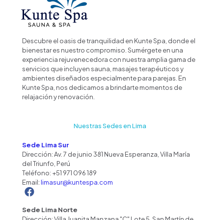
Descubre el oasis de tranquilidad en Kunte Spa, donde el
bienestar es nuestro compromiso. Sumérgete en una
experiencia rejuvenecedora con nuestra amplia gama de
servicios que incluyen sauna, masajes terapéuticos y
ambientes diseñados especialmente para parejas. En
Kunte Spa, nos dedicamos a brindarte momentos de
relajación y renovación.
Nuestras Sedes en Lima
Sede Lima Sur
Dirección: Av. 7 de junio 381 Nueva Esperanza, Villa María
del Triunfo, Perú
Teléfono:
+51 971 096 189
Email:
limasur@kuntespa.com
Sede Lima Norte
Dirección: Villa Juanita Manzana "C" Lote 5, San Martín de