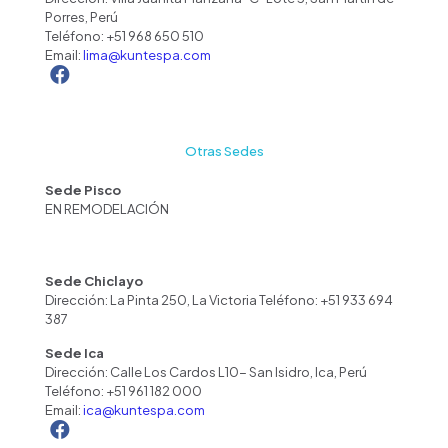
Porres, Perú
Teléfono:
+51 968 650 510
Email:
lima@kuntespa.com
Otras Sedes
Sede Pisco
EN REMODELACIÓN
Sede Chiclayo
Dirección: La Pinta 250, La Victoria Teléfono: +51 933 694
387
Sede Ica
Dirección: Calle Los Cardos L10- San Isidro, Ica, Perú
Teléfono:
+51 961 182 000
Email:
ica@kuntespa.com