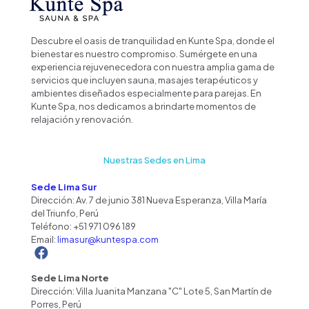
Descubre el oasis de tranquilidad en Kunte Spa, donde el
bienestar es nuestro compromiso. Sumérgete en una
experiencia rejuvenecedora con nuestra amplia gama de
servicios que incluyen sauna, masajes terapéuticos y
ambientes diseñados especialmente para parejas. En
Kunte Spa, nos dedicamos a brindarte momentos de
relajación y renovación.
Nuestras Sedes en Lima
Sede Lima Sur
Dirección: Av. 7 de junio 381 Nueva Esperanza, Villa María
del Triunfo, Perú
Teléfono:
+51 971 096 189
Email:
limasur@kuntespa.com
Sede Lima Norte
Dirección: Villa Juanita Manzana "C" Lote 5, San Martín de
Porres, Perú