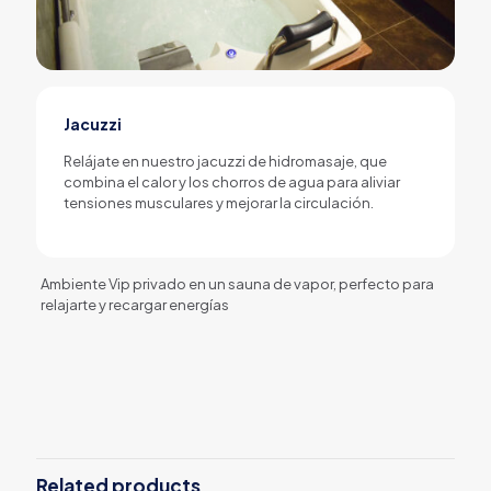
Jacuzzi
Relájate en nuestro jacuzzi de hidromasaje, que
combina el calor y los chorros de agua para aliviar
tensiones musculares y mejorar la circulación.
Ambiente Vip privado en un sauna de vapor, perfecto para
relajarte y recargar energías
Reviews
sede
LIMA SUR
There are no reviews yet.
Be the first to review “Habitación Vip
para Parejas Ica”
Related products