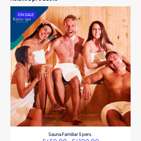
Tu dirección de correo electrónico no será publicada.
Los
campos obligatorios están marcados con
*
ON SALE
Your rating
*
1
2
3
4
5
Name
Email
Sauna Familiar 5 pers.