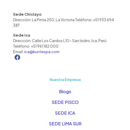
Sede Chiclayo
Dirección: La Pinta 250, La Victoria Teléfono: +51 933 694
387
Sede Ica
Dirección: Calle Los Cardos L10- San Isidro, Ica, Perú
Teléfono:
+51 961 182 000
Email:
ica@kuntespa.com
Nuestra Empresa
Blogs
SEDE PISCO
SEDE ICA
SEDE LIMA SUR