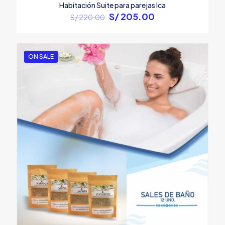
Habitación Suite para parejas Ica
Original
Current
S/
205.00
S/
220.00
price
price
was:
is:
S/ 220.00.
S/ 205.00.
ON SALE