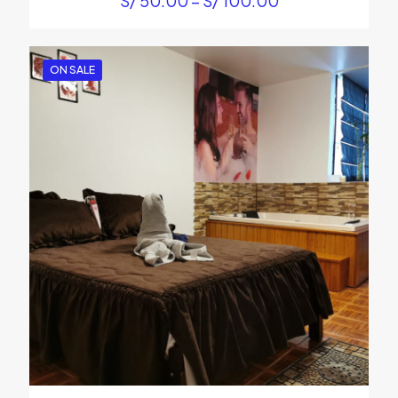
S/
50.00
–
S/
100.00
ON SALE