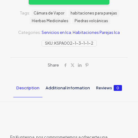
Tags:
Cámara de Vapor
habitaciones para parejas
Hierbas Medicinales
Piedras volcánicas
Categories:
Servicios en Ica
,
Habitaciones Parejas Ica
SKU:
KSPA002-1-3-1-1-2
Share
Description
Additional information
Reviews
0
En Kuntespa, nos comprometemos a ofrecerte una