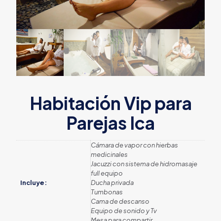
Habitación Vip para
Parejas Ica
Cámara de vapor con hierbas
medicinales
Jacuzzi con sistema de hidromasaje
full equipo
Incluye:
Ducha privada
Tumbonas
Cama de descanso
Equipo de sonido y Tv
Mesa para compartir