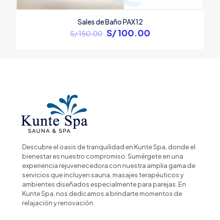
Sales de Baño PAX12
Original
Current
S/
100.00
S/
150.00
price
price
was:
is:
S/ 150.00.
S/ 100.00.
Descubre el oasis de tranquilidad en Kunte Spa, donde el
bienestar es nuestro compromiso. Sumérgete en una
experiencia rejuvenecedora con nuestra amplia gama de
servicios que incluyen sauna, masajes terapéuticos y
ambientes diseñados especialmente para parejas. En
Kunte Spa, nos dedicamos a brindarte momentos de
relajación y renovación.