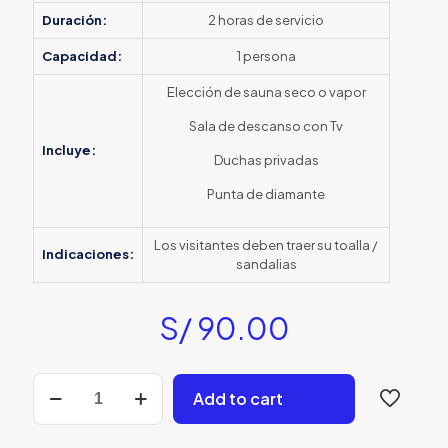
Duración:
2 horas de servicio
Capacidad:
1 persona
Elección de sauna seco o vapor
Sala de descanso con Tv
Incluye:
Duchas privadas
Punta de diamante
Los visitantes deben traer su toalla /
Indicaciones:
sandalias
S/
90.00
Promo
Add to cart
Sauna
+
Punta