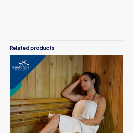
Reviews
sede
ICA
There are no reviews yet.
Duración
2 Horas
Be the first to review “Promo Sauna +
Punta de diamante”
Related products
Tu dirección de correo electrónico no será publicada.
Los
campos obligatorios están marcados con
*
Your rating
*
1
2
3
4
5