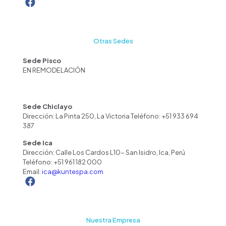
Otras Sedes
Sede Pisco
EN REMODELACIÓN
Sede Chiclayo
Dirección: La Pinta 250, La Victoria Teléfono: +51 933 694
387
Sede Ica
Dirección: Calle Los Cardos L10- San Isidro, Ica, Perú
Teléfono:
+51 961 182 000
Email:
ica@kuntespa.com
Nuestra Empresa