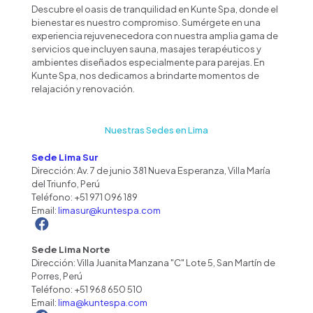
Descubre el oasis de tranquilidad en Kunte Spa, donde el
bienestar es nuestro compromiso. Sumérgete en una
experiencia rejuvenecedora con nuestra amplia gama de
servicios que incluyen sauna, masajes terapéuticos y
ambientes diseñados especialmente para parejas. En
Kunte Spa, nos dedicamos a brindarte momentos de
relajación y renovación.
Nuestras Sedes en Lima
Sede Lima Sur
Dirección: Av. 7 de junio 381 Nueva Esperanza, Villa María
del Triunfo, Perú
Teléfono:
+51 971 096 189
Email:
limasur@kuntespa.com
Sede Lima Norte
Dirección: Villa Juanita Manzana "C" Lote 5, San Martín de
Porres, Perú
Teléfono:
+51 968 650 510
Email:
lima@kuntespa.com