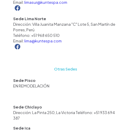
Email:
limasur@kuntespa.com
Sede Lima Norte
Dirección: Villa Juanita Manzana "C" Lote 5, San Martín de
Porres, Perú
Teléfono:
+51 968 650 510
Email:
lima@kuntespa.com
Otras Sedes
Sede Pisco
EN REMODELACIÓN
Sede Chiclayo
Dirección: La Pinta 250, La Victoria Teléfono: +51 933 694
387
Sede Ica