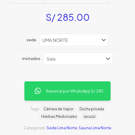
S/
285.00
sede
invitados
Reservar por WhatsApp
S/.285
Tags:
Cámara de Vapor
Ducha privada
Hierbas Medicinales
Jacuzzi
Categories:
Sede Lima Norte
,
Sauna Lima Norte