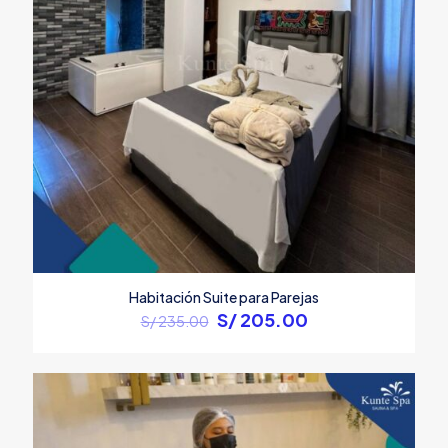
Habitación Suite para Parejas
Original
Current
S/
205.00
S/
235.00
price
price
was:
is:
S/ 235.00.
S/ 205.00.