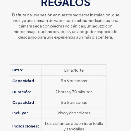
REGALOS
Disfruta de una sesión en nuestra moderna instalación, que
incluye una cámara de vapor con hierbas medicinales, una
cámara seca con piedras volcánicas, un jacuzzi con
hidromasaje, duchas privadas y un acogedor espacio de
descanso para una experiencia aún más placentera.
Sitio:
Lima Norte
Capacidad:
5 a 6 personas
2 horas y 30 minutos
Duración:
Capacidad:
5 a 6 personas
Incluye:
Vino y chocolates
Los visitantes deben traer toalla
Indicaciones:
/ sandalias