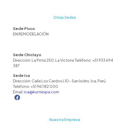
Otras Sedes
Sede Pisco
EN REMODELACIÓN
Sede Chiclayo
Dirección: La Pinta 250, La Victoria Teléfono: +51 933 694
387
Sede Ica
Dirección: Calle Los Cardos L10- San Isidro, Ica, Perú
Teléfono:
+51 961 182 000
Email:
ica@kuntespa.com
Nuestra Empresa