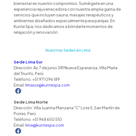
bienestar es nuestro compromiso. Sumérgete en una
experiencia rejuvenecedora con nuestra amplia gama de
servicios que incluyen sauna, masajes terapéuticos y
ambientes diseñados especialmente para parejas. En
Kunte Spa, nos dedicamos a brindarte momentos de
relajación y renovación.
Nuestras Sedes en Lima
Sede Lima Sur
Dirección: Av. 7 de junio 381 Nueva Esperanza, Villa María
del Triunfo, Perú
Teléfono:
+51 971 096 189
Email:
limasur@kuntespa.com
Sede Lima Norte
Dirección: Villa Juanita Manzana "C" Lote 5, San Martín de
Porres, Perú
Teléfono:
+51 968 650 510
Email:
lima@kuntespa.com